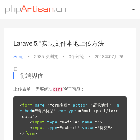
Laravel5.*实现文件本地上传方法
Song
•
2985 次浏览
•
0个评论
•
2018年07月26
日
前端界面
上传表单，需要解决
验证问题：
csrf
<
form
name
=
"form名称"
action
=
"请求地址"
m
ethod
=
"请求类型"
enctype
 =
"multipart/form
-data"
>
<
input
type
=
"myfile"
name
=
""
>
<
input
type
=
"submit"
value
=
"提交"
>
</
form
>