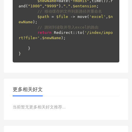
$newName
=date(
"YmdHis"
,time()).r
and(
"1000"
,
"9999"
).
"."
.
$entension
;

// 移动缓存的文件到新路径并重命名
$path
 = 
$file
 -> move(
'excel'
,
$n
ewName
);

// 跳转到读取并导入excel的路由
return
 Redirect::to(
'/index/impo
rt?file='
.
$newName
);

    }

}
更多相关好文
当前暂无更多相关好文推荐...