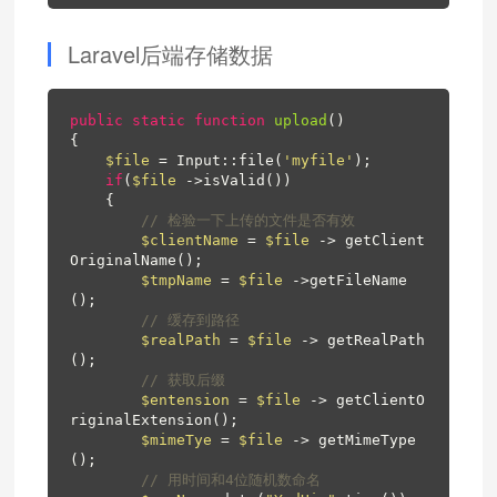
Laravel后端存储数据
public
static
function
upload
()
{

$file
 = Input::file(
'myfile'
);

if
(
$file
 ->isValid())

    {

// 检验一下上传的文件是否有效
$clientName
 = 
$file
 -> getClient
OriginalName();

$tmpName
 = 
$file
 ->getFileName
();

// 缓存到路径
$realPath
 = 
$file
 -> getRealPath
();

// 获取后缀
$entension
 = 
$file
 -> getClientO
riginalExtension();

$mimeTye
 = 
$file
 -> getMimeType
();

// 用时间和4位随机数命名