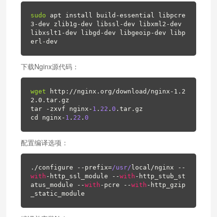
sudo
 apt install build-essential libpcre
3-dev zlib1g-dev libssl-dev libxml2-dev 
libxslt1-dev libgd-dev libgeoip-dev libp
erl-dev
下载Nginx源代码：
wget
http://nginx.org/download/nginx-1.2
2.0.tar.gz
tar -zxvf nginx-
1
.
22
.
0
.tar.gz

cd nginx-
1
.
22
.
0
配置编译选项：
./configure --prefix=
/usr/
local/nginx --
with
-http_ssl_module --
with
-http_stub_st
atus_module --
with
-pcre --
with
-http_gzip
_static_module