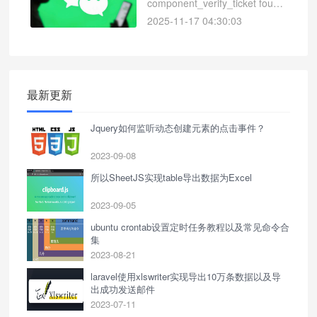
component_verify_ticket found
以及修改缓存为redis
2025-11-17 04:30:03
最新更新
Jquery如何监听动态创建元素的点击事件？
2023-09-08
所以SheetJS实现table导出数据为Excel
2023-09-05
ubuntu crontab设置定时任务教程以及常见命令合
集
2023-08-21
laravel使用xlswriter实现导出10万条数据以及导
出成功发送邮件
2023-07-11