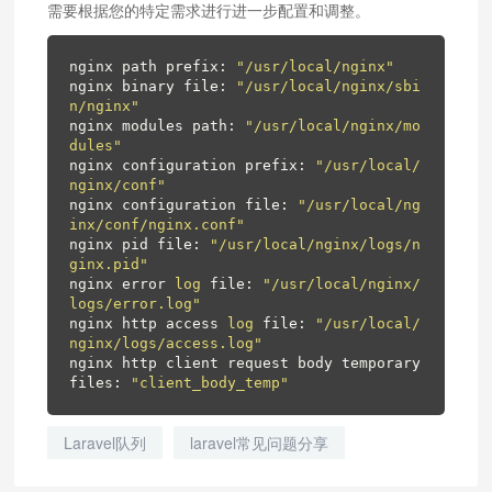
需要根据您的特定需求进行进一步配置和调整。
nginx path prefix: 
"/usr/local/nginx"
nginx binary file: 
"/usr/local/nginx/sbi
n/nginx"
nginx modules path: 
"/usr/local/nginx/mo
dules"
nginx configuration prefix: 
"/usr/local/
nginx/conf"
nginx configuration file: 
"/usr/local/ng
inx/conf/nginx.conf"
nginx pid file: 
"/usr/local/nginx/logs/n
ginx.pid"
nginx error 
log
 file: 
"/usr/local/nginx/
logs/error.log"
nginx http access 
log
 file: 
"/usr/local/
nginx/logs/access.log"
nginx http client request body temporary 
files: 
"client_body_temp"
Laravel队列
laravel常见问题分享