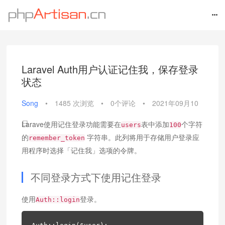
Laravel Auth用户认证记住我，保存登录
状态
Song
•
1485 次浏览
•
0个评论
•
2021年09月10
日
Larave使用记住登录功能需要在
表中添加
个字符
users
100
的
字符串。此列将用于存储用户登录应
remember_token
用程序时选择「记住我」选项的令牌。
不同登录方式下使用记住登录
使用
登录。
Auth::login