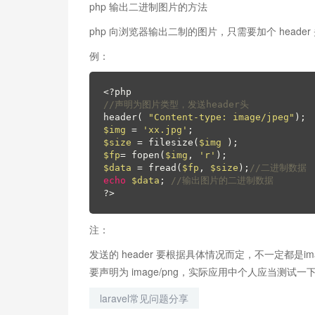
php 输出二进制图片的方法
php 向浏览器输出二制的图片，只需要加个 head
例：
<?php
//声明为图片类型，发送header头
header( 
"Content-type: image/jpeg"
$img
 = 
'xx.jpg'
$size
 = filesize(
$img
$fp
= fopen(
$img
, 
'r'
$data
 = fread(
$fp
, 
$size
);
//二进制数据
echo
$data
; 
//输出图片的二进制数据
?>
注：
发送的 header 要根据具体情况而定，不一定都是ima
要声明为 image/png，实际应用中个人应当测试一
laravel常见问题分享