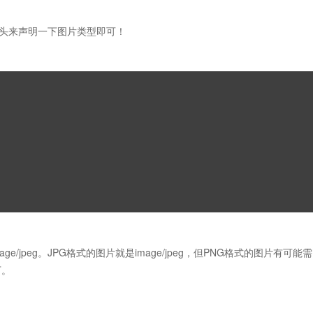
er 头来声明一下图片类型即可！
ge/jpeg。JPG格式的图片就是image/jpeg，但PNG格式的图片有可能需
下。