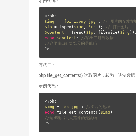
示例代码：
<?php
$img
 = 
'feiniaomy.jpg'
; 
// 图片的存放在
$fp
 = fopen(
$img
, 
'rb'
); 
// 打开图片
$content
 = fread(
$fp
, filesize(
$img
))
echo
$content
; 
//输出二进制数据
//这里输出到浏览器的是乱码
?>
方法二：
php file_get_contents() 读取图片，转为二进制数据
示例代码：
<?php
$img
 = 
'xx.jpg'
; 
//图片的地址
echo
 file_get_contents(
$img
//这里输出到浏览器的是乱码
?>