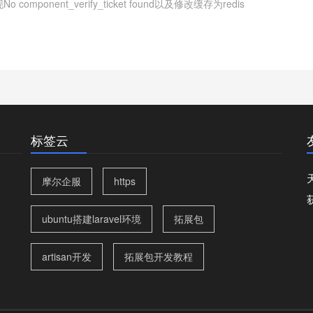
现No component_verify_ticket found以及修改缓存为redis
标签云
摩尔企服
https
ubuntu搭建laravel环境
拓展包
artisan开发
拓展包开发教程