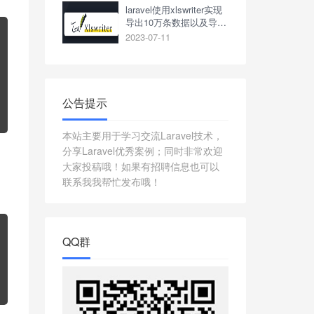
laravel使用xlswriter实现
导出10万条数据以及导出
成功发送邮件
2023-07-11
公告提示
本站主要用于学习交流Laravel技术，
分享Laravel优秀案例；同时非常欢迎
大家投稿哦！如果有招聘信息也可以
联系我我帮忙发布哦！
QQ群