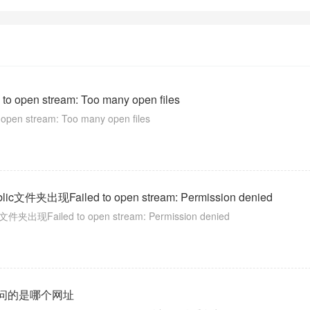
o open stream: Too many open files
pen stream: Too many open files
c文件夹出现Failed to open stream: Permission denied
夹出现Failed to open stream: Permission denied
访问的是哪个网址