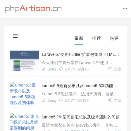
最新
推荐
热评
Laravel5.*使用Purifier扩展包集成 HTMLPurifier轻松防止XSS跨站攻击
今天我们主要分享在Laravel5.中使用
mews/purifier扩展包集成HTMLPurifier防止
Song
2017年09月15
文章
XSS跨站攻击，我们也知道laravel在安全方
面一直也在追求更好，我们在日常的使用中
lumen5.5最新发布以及lumen5.5新功能以及初体验
使用{{}}即可轻松防止XSS攻击，但是当我们
使用laravel编写的富文本时(比
Lumen5.5现已发布，适用于所有。这被认
为是将基础软件包升级到[Laravel5.5]
Song
2017年09月15
文章
(https://laravel-news.com/laravel-5-5)系列
的维护版本。 在将应用程序升级到
lumen5.*常见问题汇总以及经常遇到的问题
Lumen5.5之前，您应该查看[Laravel5.5升
级指南](https:/
最近大家都在关注laravel5.5发布，其实最
近lumen5.5也已经发布，今天我们来汇集一