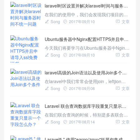
laravel时区设置并解决laravel时间与服务器时间不统一问题
西，提交表单丢失了，那崩溃不？ 一、我们
根据错误原因，返回在控制器中调用
在我们的使用中，我们会发现我们项目的时
returnbanck函数 php i
间不对，其实是因为我们默认使用的是美国
Song
2017年09月10
文章
时区，只要我们更新一下我们.env中的时区
设置，即可更改为正确的时间： 一、配置
Ubuntu服务器中Nginx配置HTTPS并且申请导入ssl免费证书
Laravel时区 我们在config/app.php中配置好
找到timezone,修改成如下时区即可，如果
今天我们将要学习在Ubuntu服务器中Nginx
时间
配置HTTPS并且申请导入ssl免费证书，让
Song
2017年09月10
文章
我们Laravel站点支持Https，同时配置强制
跳转Https，作为IT界的同学来说，2017
laravel高级的Join语法以及使用Join多个条件
年，https必须是一个关键词，苹果宣布所有
iOSapp将在2017年使
在laravel中我们常常会使用join，leftjion和
rightjoin进行连表查询，非常的方便，但是
Song
2017年09月08
文章
我今天遇到一个问题，就是链表查询需要on
多个条件，即我要订单的id和发货人都一
Laravel 联合查询数据库字段重复只显示一个字段怎么办？
样，默认的join只支持单个查询，所以我下
面总结两种方法： 一、使用原是表达式(不
在我们联合查询的时候，特别是多表联合查
推荐) 原生S
询的时候，出现了数据库字段重复只显示一
Song
2017年08月14
文章
个字段怎么办呢？比如如下demo： php
$users = DB::table('users') -
Laravel5.* 使用"earnp/zmxy"拓展包集成芝麻信用，php芝麻信用拓展
leftJoin('article', 'users.id', '=', 'art