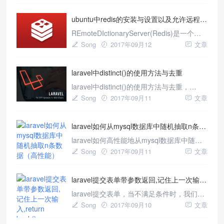
是因为我们laravel没有安装Redis拓展;如果
ubuntu中redis的安装与设置以及允许远程访问
你还没有安装Redis，可以查看前一篇教程
[ubuntu中r
REmoteDIctionaryServer(Redis)是一个由
SalvatoreSanfilippo写的key-value存储系
Song
2017年09月12
文章
统，主要采用内存存储。具体基本描述我们
就不过多介绍，今天我们在ubuntu中redis的
laravel中distinct()的使用方法与去重
安装与设置以及允许远程访问一、Redis优
势
laravel中distinct()的使用方法与去重，
MySQL通常使用GROUPBY(本质上是排序
Song
2017年09月11
文章
动作)完成DISTINCT操作,如果DISTINCT操
作和ORDERBY操作组合使用,通常会用到临
laravel如何从mysql数据库中随机抽取n条数据（高性能）
时表.这样会影响性能.在一些情况下,MySQL
可以使用索引优化D
laravel如何高性能地从mysql数据库中随机
获取n条数据，有时候我们常常会需要从数
Song
2017年09月11
文章
据库随机获取数据，比如：给工作人员随机
分配10个订单，随机从数据库中随机抽查
laravel提交表单带参数返回,记住上一次输入,return back()->withInput()
100个用户；这样我们就需要随机从数据库
获取数据。 一、使用原生SQL从数据库获取
laravel提交表单，当不满足条件时，我们常
100条数据 从Mysql
常需要记住原来输入的值，同时提示用户是
Song
2017年09月10
文章
什么地方操作有问题，同时不用重复输入，
提高用户体验。想想你辛苦输入了很多东