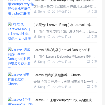
芝麻信用是支付宝根据用户信息返回风控风
险以及用户信用评分，主要用于：P2P网贷,
Song
2017年08月01
文章
租车,共享经济信用评分,旅行或者酒店类等
中，芝麻信用接口比较多，如果自己单独去
[ 拓展包: Laravel-Emoji ] 在Laravel中集成使用 Emoji 表情
开发，会浪费一定的时间，所以我集成了
Laravel芝麻信用拓展，方便大家学习管理，
1、简介 在社交网络如此发达的今天，Emoji
如果由任何疑问，欢迎 开发前
包无处不在，无论是QQ、微信、微博还是
Song
2017年07月28
文章
各大论坛，到处都是表情包的身影。作为一
个开发者，你可能需要在应用中提供多种表
Laravel 调试利器(Laravel Debugbar)扩展包安装及使用教程
情以供用户评论、交流时使用。Github地
址：[https://github.com/unicodeveloper/lar
1、简介 LaravelDebugbar在Laravel5中集
成了PHPDebugBar，用于显示调试及错误
Song
2017年07月28
文章
信息以方便开发。该扩展包包含了一个
ServiceProvider用于注册调试条及开发过程
Laravel图表扩展包推荐：Charts
中数据集合显示，你可以发布其前端资源和
配置，还可以配置显示重定
介绍 在项目开发中，创建图表通常是一件痛
苦的事情。因为你必须将数据转换为图表库
Song
2017年07月28
文章
支持的格式传输到模板中，并且每个图表的
插件库是不同的。如果需要替换图表插件的
Laravel5.* 使用"earnp/getui"拓展包集成个推开发
时候，我们就得重新处理数据结构。 为了解
决这一问题，一位名叫ErikCampobadal的