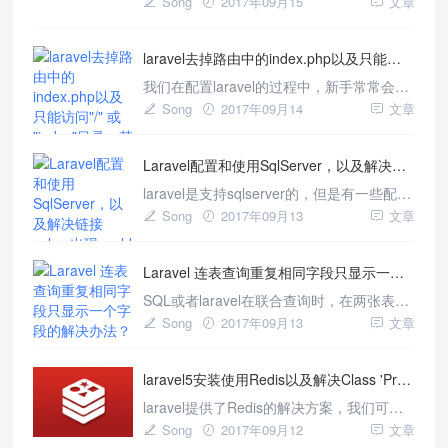
Song
2017年09月15
文章
些lumen5.常见问题汇总，以后会持续更新
更多问题，大家以后遇到问题也可以直接留
laravel去掉路由中的index.php以及只能访问"/" 或 "index"目录，其他页面全是404的解决方法
言，做一个汇总。 使用Eloquent出现
Calltoamemberfunctionconne
我们在配置laravel的过程中，新手常常会遇
到laravel配置到服务器后只能访
Song
2017年09月14
文章
问"/"或"index"目录，其他页面全是404的问
题，以及很多人想着路由中去掉
Laravel配置和使用SqlServer，以及解决链接sqlsrv出现could not find driver
index.php，今天我们来汇总一下在nginx和
apache中开启重写路由，解决以上问题！
laravel是支持sqlserver的，但是有一些配置
一、Apache开启l
相对于mysql来说，相对比较麻烦，有很多
Song
2017年09月13
文章
人可能弄一天也弄不好，最后只有放弃，无
论怎么配置，还是提示
Laravel 连表查询重复相同字段只显示一个字段的解决办法？
could not find driver，今天我们来系统的介
绍一下，laravel配置链接和使用
SQL或者laravel在联合查询时，在两张表都
SqlServer。
相同字段时候，leftjoin时候如何让右表数据
Song
2017年09月13
文章
直接覆盖左表，而不是自动重命名,怎么办？
Laravel连表查询重复相同字段只显示一个字
laravel5安装使用Redis以及解决Class 'Predis\Client' not found错误
段的解决办法？ 一、SQL中的解决办法（原
始表达式） sql已经提供了重复字段的解决
laravel提供了Redis的解决方案，我们可以
办法，
很容易的使用Redis，当我们开始使用的时
Song
2017年09月12
文章
候会出现Class'Predis\Client'notfound，那