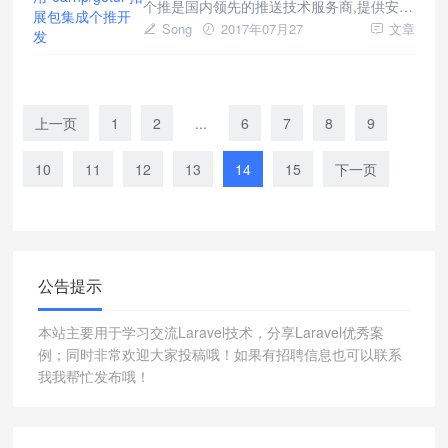
个推是国内领先的推送技术服务商,提供安卓
开发人员创建了一个新的L
(Android)和iOS推送SDK,为APP开发者提供
Song
2017年07月27
文章
高效稳定推送技术服务; 每个APP都需要推
送，在做后端的时候，我们肯定是需要个推
来实现对APP推送消息，个推的使用功能特
别多，如果自己单独去开发，一定浪费大量
上一页
1
2
...
6
7
8
9
的时间，所以我集成了Laravel个推拓展
10
11
12
13
14
15
下一页
公告提示
本站主要用于学习交流Laravel技术，分享Laravel优秀案
例；同时非常欢迎大家投稿哦！如果有招聘信息也可以联系
我我帮忙发布哦！