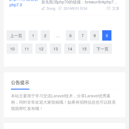
首先取消php70的链接：brewunlinkphp70
接下来安装：brewinfophp71安装结果如
Song
2019年01月24
文章
下：php@7.1:stable7.25(bottled)[keg-
only]Gen
上一页
1
2
...
6
7
8
9
10
11
12
13
14
15
下一页
公告提示
本站主要用于学习交流Laravel技术，分享Laravel优秀案
例；同时非常欢迎大家投稿哦！如果有招聘信息也可以联系
我我帮忙发布哦！