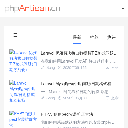
最新
推荐
热评
Laravel 优雅解决接口数据带T Z格式问题(日期序列化)
在我们使用Laravel开发API接口过程中，返
回的JSON数据时间格式带有TZ，格式如
Song
2020年06月22
文章
下： { "id":1, "created_at":"2020-06-
08T07:31:02.000000Z",
Laravel Mysql语句中时间戳/日期格式相互转换
"updated_at":"2020-06-20T10
一、Mysql中时间戳和日期的转换 熟悉
Mysql的都知道我们可以使用
Song
2020年06月03
文章
UNIX_TIMESTAMP和FROM_UNIXTIME进
行时间戳和日期的转换
PHP7.*使用pecl安装扩展方法
selectUNIX_TIMESTAMP('2020-06-
0112:25:00'); 结果：159
我们使用系统默认的方法可以安装php拓
展，如Ubuntu使用aptinstallphp7.0-mysql