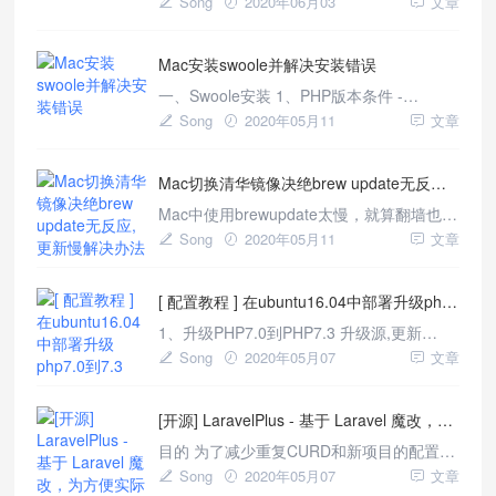
Song
2020年06月03
文章
或者Mac使用brewinstallphp@7.0redis安装
php拓展。 但是很多时候我们并不知道具体
Mac安装swoole并解决安装错误
命令，所以可以使用PECL来安装；PECL
一、Swoole安装 1、PHP版本条件 -
Swoole-x需要PHP-5.3.10或更高版本 -
Song
2020年05月11
文章
Swoole-2.x需要PHP-7.0.0或更高版本 -
Swoole-4.x需要PHP-7.0或更高版本 1、源
Mac切换清华镜像决绝brew update无反应,更新慢解决办法
码安装
Mac中使用brewupdate太慢，就算翻墙也非
常慢；主要是资源访问太慢，这种情况我们
Song
2020年05月11
文章
可以更换国内的源镜像提升速度。 一、替换
brew默认源 1、方法一 替换brew.git
[ 配置教程 ] 在ubuntu16.04中部署升级php7.0到7.3
cd"$(brew--repo)" gitremote
1、升级PHP7.0到PHP7.3 升级源,更新
sudoapt-add-repositoryppa:ondrej/php
Song
2020年05月07
文章
sudoapt-getupdate 安装升级PHP7.3
sudoaptinstallphp7.3-fp
[开源] LaravelPlus - 基于 Laravel 魔改，为方便实际业务使用 - 开发中
目的 为了减少重复CURD和新项目的配置麻
烦等问题，(就是为了骗星星：[LaravelPlus]
Song
2020年05月07
文章
(https://github.com/ElapseAnnals/LaravelPlus))