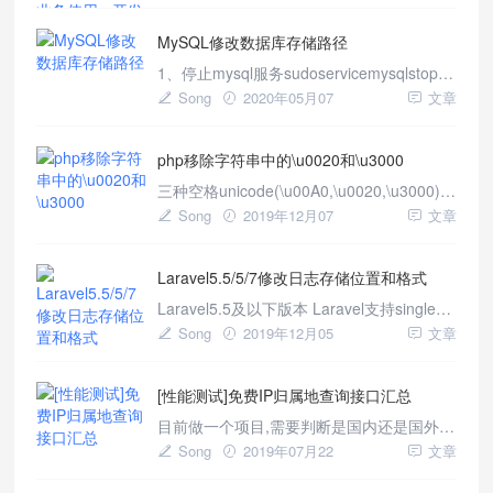
如： 现有的infyomlabs/laravel-
MySQL修改数据库存储路径
generatorCODE
1、停止mysql服务sudoservicemysqlstop2.
将/var/lib/mysql复制到/data/下，命令如
Song
2020年05月07
文章
下：cp-rp/var/lib/mysql/data/-p：源目录或
者文件的属
php移除字符串中的\u0020和\u3000
三种空格unicode(\u00A0,\u0020,\u3000)表
示的区别，在PHP中没有找到对应的方法移
Song
2019年12月07
文章
除，比如这串字符串" php.com"，最
终使用如下方法解决。 不间断空格\u00A0,
Laravel5.5/5/7修改日志存储位置和格式
主要用在office中,让一个单词在结尾处不会
换行显示,快捷键ctrl+shift
Laravel5.5及以下版本 Laravel支持single、
daily、syslog和errorlog四种日志写入模
Song
2019年12月05
文章
式。通过修改config/app.php配置文件中的
log选项来配置Laravel使用的存储机制。如
[性能测试]免费IP归属地查询接口汇总
果你希望每天产生日志都存放在不同的文件
目前做一个项目,需要判断是国内还是国外
IP，具体要求为接口稳定,速度快,免费，不
Song
2019年07月22
文章
异常。所以我整理了优质的接口供大家筛
选。 一、淘宝API接口