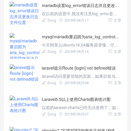
mariadb设置log_error错误日志并且更改日志文件位置
http://ip.taobao.com/service/getIpInfo.php?
ip=[ip地址字串]
在以前的设置中,我没有注意log_error是否
生效，直接设置了即可；但是最近我在查询
Song
2019年06月17
文章
错误日志的时候，发现我
的/var/log/mysql/error.log里面并没有任何内
mysql/mariadb重启因为aria_log_control原因导致无法启动
容，根本不起作用，查遍所有网站都没有解
决方案，最终查询谷歌才找到解决办法，原
今天阿里云ubuntu16.04服务器变慢，仔细
设置如下： [mysql
排查找不到原因便重启服务器，但是很久都
Song
2019年06月14
文章
不能重启，看来是出问题了；然后我开始强
制重启以后，出现问题了，mysql链接不上
laravel提示Route [login] not defined错误
了，解决了几个小时才能解决，真心累；同
时感谢35419063群里的群主大大。一、报
laravel访问需要登陆的页面，如果目前当时
错情况Ma
已经退出登陆，会出现如上图报错：
Song
2019年06月08
文章
"Route[login]notdefined." 解决办法： 1、方
法一：修改项目源码 找到项目源码
Laravel5.5以上使用Charts图表统计图
vendor/laravel/framew
以前的laravel-charts已经无法使用了，如何
在Laravel5.5以上使用Charts图表统计图。
Song
2019年06月07
文章
一、安装 首先在命令终端里定位到项目的根
目录，通过运行composer命令进行下载安
php/php7.*实现3DES加密并且对接JAVA
装： composerrequireconsoletvs