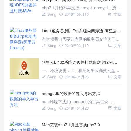
php7.1开始不再支持mcrypt_encrypt，所有
这里会有2个版本的3DES加密并且对接
Song
2019年05月10
文章
JAVA,具体实施如下： php版本小于php7.0
使用mcrypt方法即可进行加密解密。
Linux服务器所以Frp实现内网穿透(阿里云Ubuntu)
$size=mcrypt_get_block_s
有时候我们需要让内网的服务器允许访问，
但是自己内网家庭常用带宽，我发直接访问
Song
2019年03月19
文章
IP，所以我们只能进行内网穿透，使用花生
壳等软件是付费的，所以我们选择了frp作为
阿里云Linux系统购买并挂载磁盘实际例子(ubuntu系统)
内网穿透工具，配置如下，你需要的东西
有： -公网服务器，具有外网IP(如阿里云,腾
一、环境说明：-1、租用阿里云高效云盘并
讯云等服务器) -内网服务器，能联网即可。
且挂载到了服务器：/dev/vdb-2、文件系统
Song
2019年01月26
文章
用ext4-3、挂载目录/data,vdb1不要挂
载/mnt,/mnt是预留给光驱和u盘这些外设
mongodb的数据的导入导出方法
的，一般不要去占用。二、分区与挂载：
mac环境下找到mongodb的工具目录 -
cd/usr/local/Cellar/mongodb/4.0.1/bin 一、
Song
2019年01月26
文章
mongoexport工具 -将foo库中的表t1导出成
json格式： ./mongoexport-dfoo-ct1-o/
Mac安装php7.1并且替换php7.0